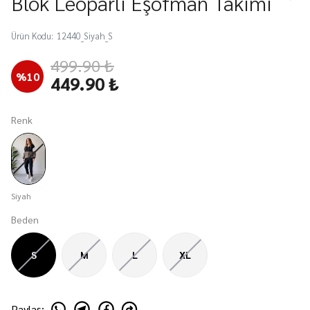
Blok Leoparlı Eşofman Takımı
Ürün Kodu
:
12440_Siyah_S
499.90 ₺
%
10
449.90 ₺
Renk
Siyah
Beden
S
M
L
XL
Paylaş
: