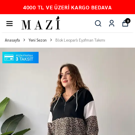
4000 TL VE ÜZERI KARGO BEDAVA
0
Anasayfa
Yeni Sezon
Blok Leoparlı Eşofman Takımı