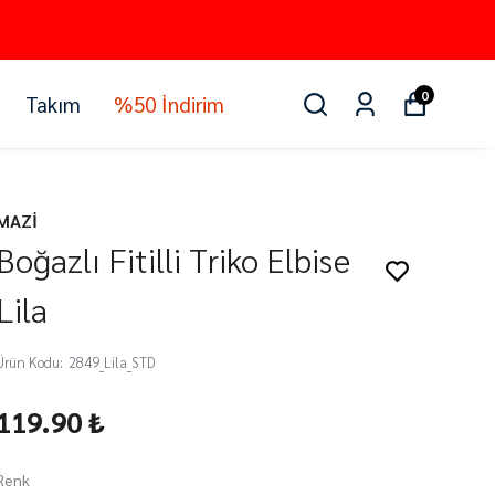
0
Takım
%50 İndirim
MAZİ
Boğazlı Fitilli Triko Elbise
Lila
Ürün Kodu
:
2849_Lila_STD
119.90 ₺
Renk