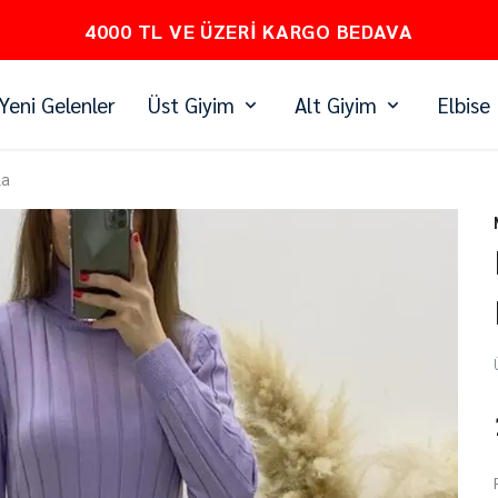
PEŞİN FİYATINA 3 TAKSİT
Yeni Gelenler
Üst Giyim
Alt Giyim
Elbise
la