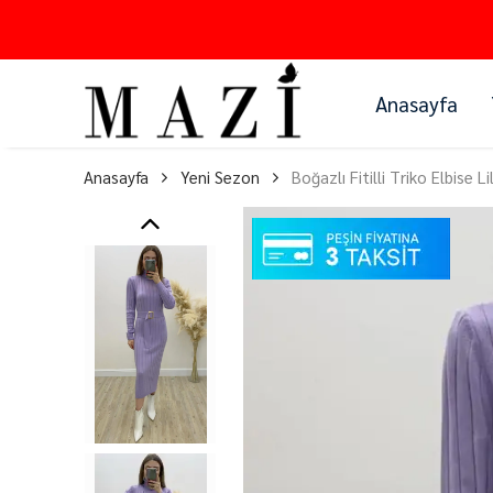
Anasayfa
Anasayfa
Yeni Sezon
Boğazlı Fitilli Triko Elbise Li