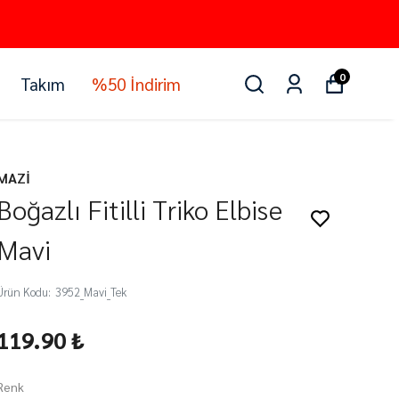
0
Takım
%50 İndirim
MAZİ
Boğazlı Fitilli Triko Elbise
Mavi
Ürün Kodu
:
3952_Mavi_Tek
119.90 ₺
Renk