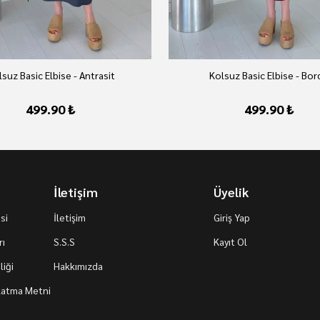
suz Basic Elbise - Antrasit
Kolsuz Basic Elbise - Bo
499.90 ₺
499.90 ₺
İletişim
Üyelik
si
İletişim
Giriş Yap
rı
S.S.S
Kayıt Ol
iği
Hakkımızda
nlatma Metni