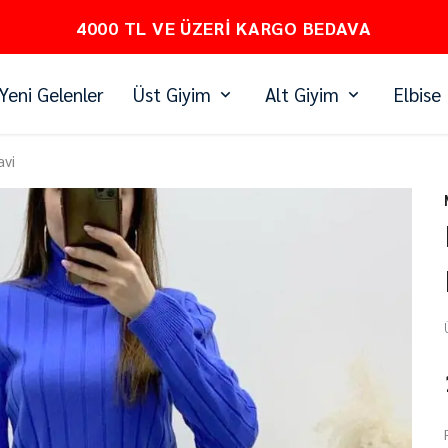
PEŞİN FİYATINA 3 TAKSİT
Yeni Gelenler
Üst Giyim
Alt Giyim
Elbise
avi