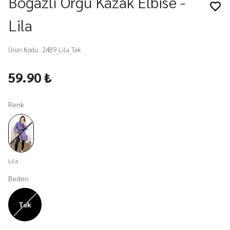
Boğazlı Örgü Kazak Elbise -
Lila
Ürün Kodu
:
2489_Lila_Tek
59.90 ₺
Renk
Lila
Beden
Tek