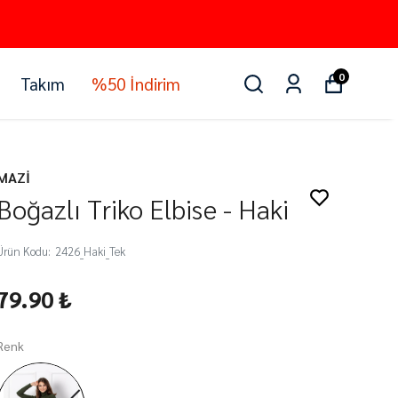
0
Takım
%50 İndirim
MAZİ
Boğazlı Triko Elbise - Haki
Ürün Kodu
:
2426_Haki_Tek
79.90 ₺
Renk