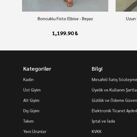
Boncuklu Fisto Elbise - Beyaz
Uzun 
1,199.90 ₺
Kategoriler
Bilgi
Kadin
Mesafeli Satış Sözleşme
Üst Giyim
Üyelik ve Kullanm Şartla
Alt Giyim
Gizlilik ve Ödeme Güvenl
Dış Giyim
Elektronik Ticaret Aydı
Takım
İptal ve İade
Yeni Ürünler
KVKK