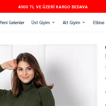
PEŞİN FİYATINA 3 TAKSİT
Yeni Gelenler
Üst Giyim
Alt Giyim
Elbise