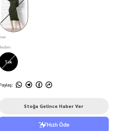
Haki
Beden
Tek
Paylaş
:
Stoğa Gelince Haber Ver