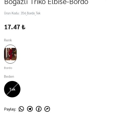
Boğazlı Triko Elbise-Bordo
Ürün Kodu
:
356_Bordo_Tek
17.47 ₺
Renk
Bordo
Beden
Tek
Paylaş
: