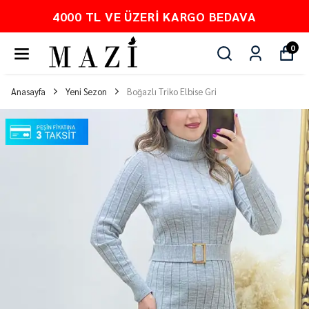
O BEDAVA
PEŞİN FİYATINA 3 TA
0
Anasayfa
Yeni Sezon
Boğazlı Triko Elbise Gri