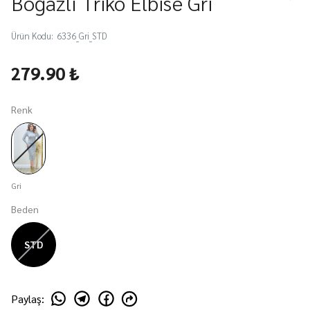
Boğazlı Triko Elbise Gri
Ürün Kodu
:
6336_Gri_STD
279.90 ₺
Renk
Gri
Beden
STD
Paylaş
: