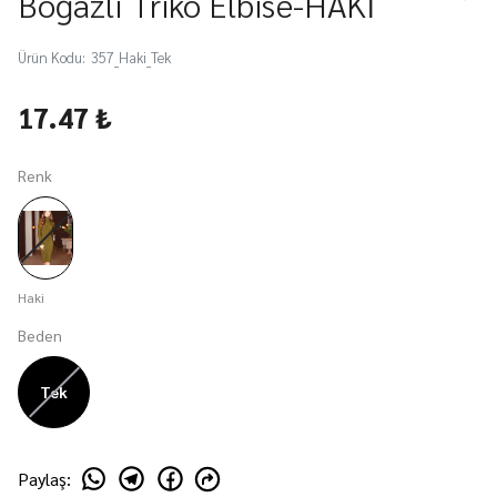
Boğazlı Triko Elbise-HAKİ
Ürün Kodu
:
357_Haki_Tek
17.47 ₺
Renk
Haki
Beden
Tek
Paylaş
: