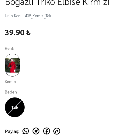
Boğazlı Triko Elbise Kırmızı
Ürün Kodu
:
408_Kırmızı_Tek
39.90 ₺
Renk
Kırmızı
Beden
Tek
Paylaş
: