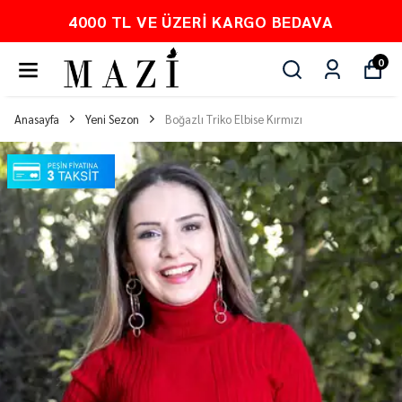
O BEDAVA
PEŞİN FİYATINA 3 TA
0
Anasayfa
Yeni Sezon
Boğazlı Triko Elbise Kırmızı