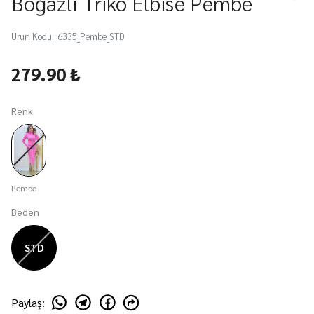
Boğazlı Triko Elbise Pembe
Ürün Kodu
:
6335_Pembe_STD
279.90 ₺
Renk
Pembe
Beden
STD
Paylaş
: