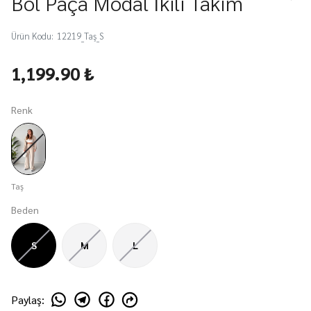
Bol Paça Modal İkili Takım
Ürün Kodu
:
12219_Taş_S
1,199.90 ₺
Renk
Taş
Beden
S
M
L
Paylaş
: