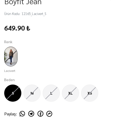
Boyfit Jean
Ürün Kodu
:
12165_Lacivert_S
649.90 ₺
Renk
Lacivert
Beden
S
M
L
XL
XS
Paylaş
: