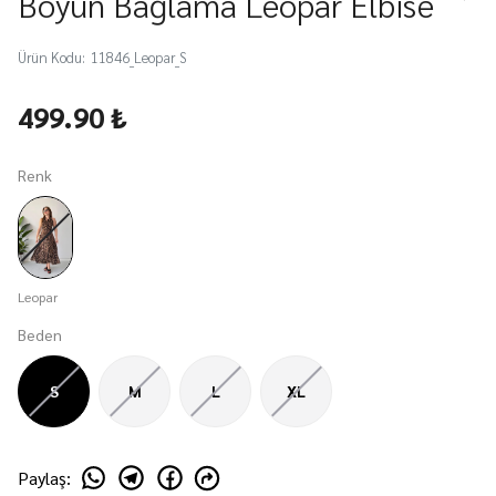
Boyun Bağlama Leopar Elbise
Ürün Kodu
:
11846_Leopar_S
499.90 ₺
Renk
Leopar
Beden
S
M
L
XL
Paylaş
: