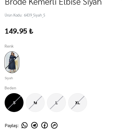
Brode Kemerli Elbise Siyah
Ürün Kodu
:
6439_Siyah_S
149.95 ₺
Renk
Siyah
Beden
S
M
L
XL
Paylaş
: