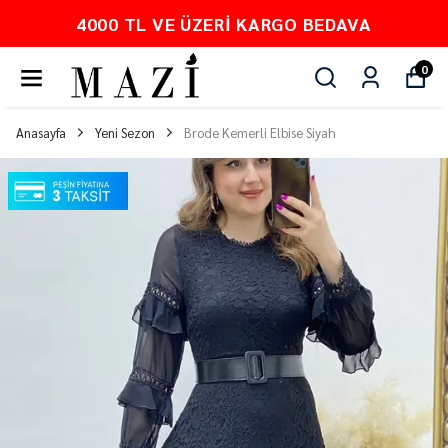
PEŞİN FİYATINA 3 TAKSİT
0
Anasayfa
Yeni Sezon
Brode Kemerli Elbise Siyah