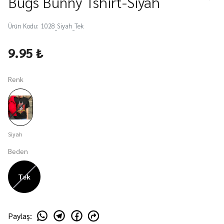
Bugs Bunny Tshirt-Siyah
Ürün Kodu
:
1028_Siyah_Tek
9.95 ₺
Renk
Siyah
Beden
Tek
Paylaş
: