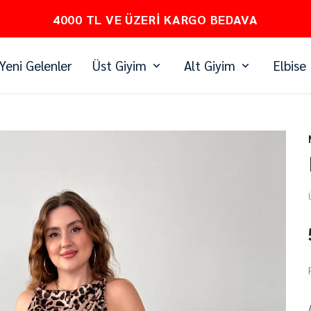
PEŞİN FİYATINA 3 TAKSİT
Yeni Gelenler
Üst Giyim
Alt Giyim
Elbise