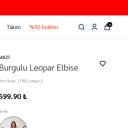
0
Takım
%50 İndirim
MAZİ
Burgulu Leopar Elbise
Ürün Kodu
:
11900_Leopar_S
599.90 ₺
Renk