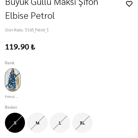
Büyük Güllü Maksi Şifon
Elbise Petrol
Ürün Kodu
:
5165_Petrol_S
119.90 ₺
Renk
Petrol Mavisi
Beden
S
M
L
XL