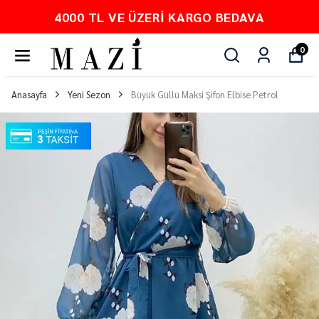
VA
PEŞİN FİYATINA 3 TAKSİT
0
Anasayfa
Yeni Sezon
Büyük Güllü Maksi Şifon Elbise Petrol