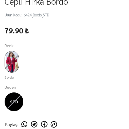
Cepli Hırka Bordo
Ürün Kodu
:
6424_Bordo_STD
79.90 ₺
Renk
Bordo
Beden
STD
Paylaş
: