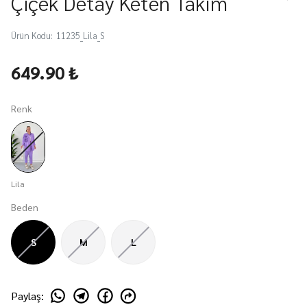
Çiçek Detay Keten Takım
Ürün Kodu
:
11235_Lila_S
649.90 ₺
Renk
Lila
Beden
S
M
L
Paylaş
: