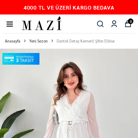
4000 TL VE ÜZERI KARGO BEDAVA
0
Anasayfa
Yeni Sezon
Dantel Detay Kemerli Şifon Elbise