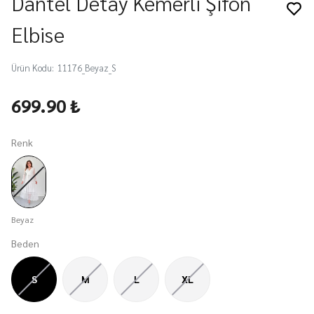
Dantel Detay Kemerli Şifon
Elbise
Ürün Kodu
:
11176_Beyaz_S
699.90 ₺
Renk
Beyaz
Beden
S
M
L
XL