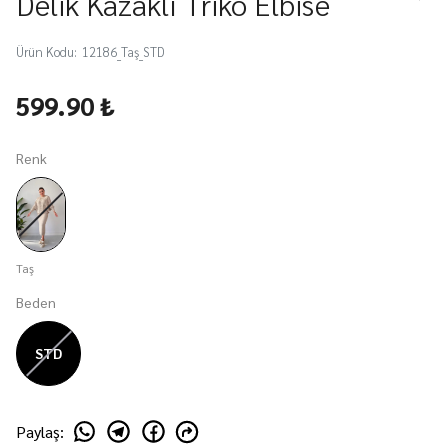
Delik Kazaklı Triko Elbise
Ürün Kodu
:
12186_Taş_STD
599.90 ₺
Renk
Taş
Beden
STD
Paylaş
: