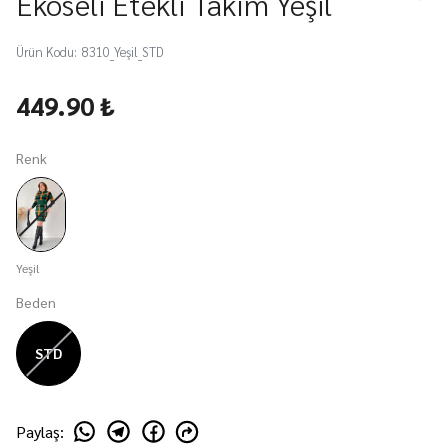
Ekoseli Etekli Takım Yeşil
Ürün Kodu
:
8310_Yeşil_STD
449.90 ₺
Renk
Yeşil
Beden
STD
Paylaş
: