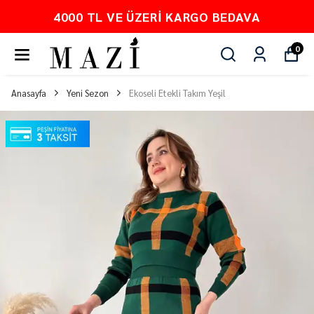
4000 TL VE ÜZERI KARGO BEDAVA
0
Anasayfa
Yeni Sezon
Ekoseli Etekli Takım Yeşil