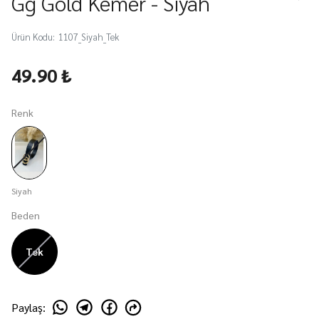
Gg Gold Kemer - Siyah
Ürün Kodu
:
1107_Siyah_Tek
49.90 ₺
Renk
Siyah
Beden
Tek
Paylaş
: