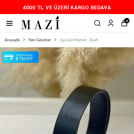
ERI KARGO BEDAVA
PEŞİN FİY
0
Anasayfa
Yeni Gelenler
Gg Gold Kemer - Siyah