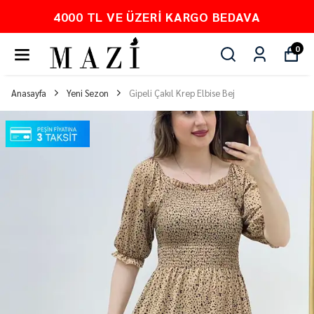
PEŞİN FİYATINA 3 TAKSİT
0
Anasayfa
Yeni Sezon
Gipeli Çakıl Krep Elbise Bej