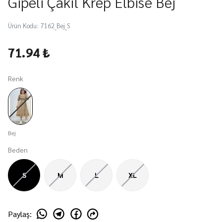
Gipeli Çakıl Krep Elbise Bej
Ürün Kodu
:
7162_Bej_S
71.94 ₺
Renk
Bej
Beden
S
M
L
XL
Paylaş
: