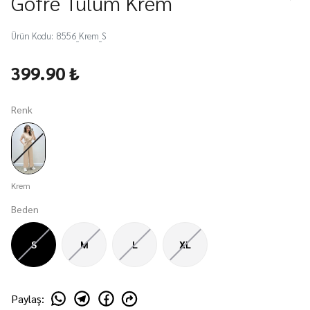
Gofre Tulum Krem
Ürün Kodu
:
8556_Krem_S
399.90 ₺
Renk
Krem
Beden
S
M
L
XL
Paylaş
: