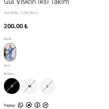
Gül Viskon İkili Takım
Ürün Kodu
:
11760_Mavi_S
200.00 ₺
Renk
Mavi
Beden
S
M
L
Paylaş
: