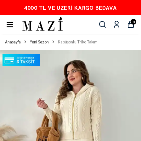
4000 TL VE ÜZERI KARGO BEDAVA
0
Anasayfa
Yeni Sezon
Kapüşonlu Triko Takım