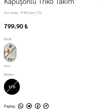
Kapüşonlu Triko Takım
Ürün Kodu
:
9749_Krem_STD
799.90 ₺
Renk
Krem
Beden
STD
Paylaş
: