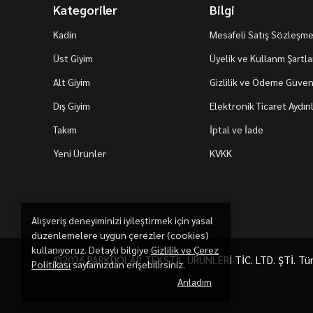
Kategoriler
Bilgi
Kadin
Mesafeli Satış Sözleşme
Üst Giyim
Üyelik ve Kullanm Şartla
Alt Giyim
Gizlilik ve Ödeme Güvenl
Dış Giyim
Elektronik Ticaret Aydı
Takım
İptal ve İade
Yeni Ürünler
KVKK
Alışveriş deneyiminizi iyileştirmek için yasal
düzenlemelere uygun çerezler (cookies)
kullanıyoruz. Detaylı bilgiye
Gizlilik ve Çerez
©2026 PARKDOLAP TEKSTİL ÜRÜNLERİ TİC. LTD. ŞTİ. Tüm h
Politikası
sayfamızdan erişebilirsiniz.
Anladım