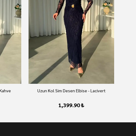
 Kahve
Uzun Kol Sim Desen Elbise - Lacivert
U
1,399.90 ₺