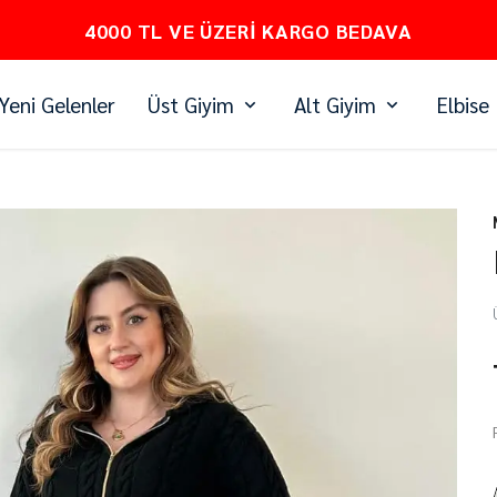
PEŞİN FİYATINA 3 TAKSİT
Yeni Gelenler
Üst Giyim
Alt Giyim
Elbise