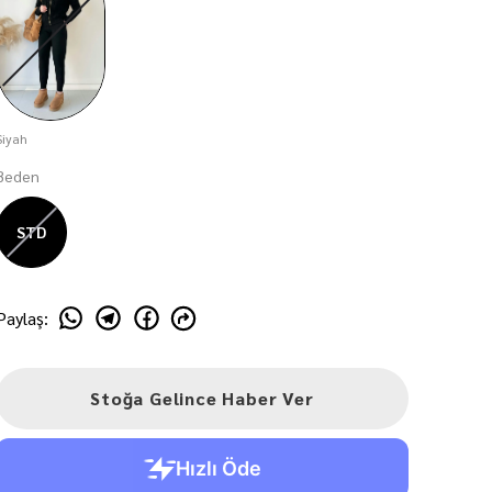
Siyah
Beden
STD
Paylaş
:
Stoğa Gelince Haber Ver