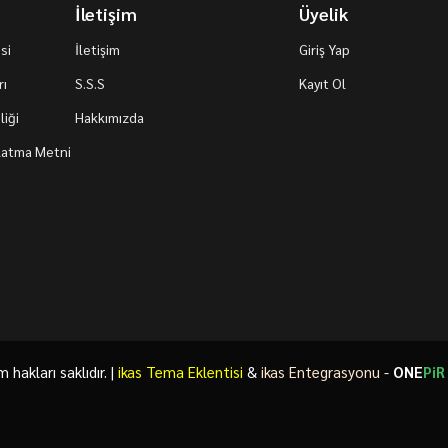
İletişim
Üyelik
si
İletişim
Giriş Yap
rı
S.S.S
Kayıt Ol
iği
Hakkımızda
nlatma Metni
akları saklıdır. |
ikas Tema Eklentisi
&
ikas Entegrasyonu
-
ONE
PiR