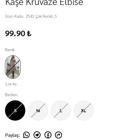
Kaşe Kruvaze Elbise
Ürün Kodu
:
2541_Çok Renkli_S
99.90 ₺
Renk
Çok Renkli
Beden
S
M
L
XL
Paylaş
: