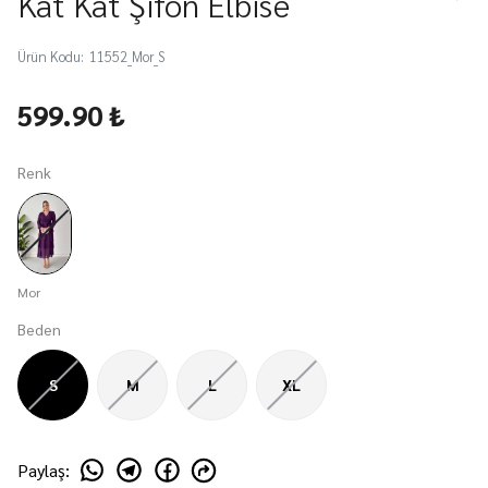
Kat Kat Şifon Elbise
Ürün Kodu
:
11552_Mor_S
599.90 ₺
Renk
Mor
Beden
S
M
L
XL
Paylaş
: