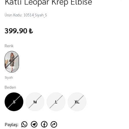
Katlı Leopar Krep Elbise
Ürün Kodu
:
10514_Siyah_S
399.90 ₺
Renk
Siyah
Beden
S
M
L
XL
Paylaş
: