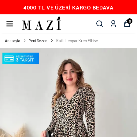
PEŞİN FİYATINA 3 TAKSİT
0
Anasayfa
Yeni Sezon
Katlı Leopar Krep Elbise