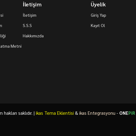
İletişim
Üyelik
si
İletişim
Giriş Yap
rı
S.S.S
Kayıt Ol
iği
Hakkımızda
nlatma Metni
akları saklıdır. |
ikas Tema Eklentisi
&
ikas Entegrasyonu
-
ONE
PiR