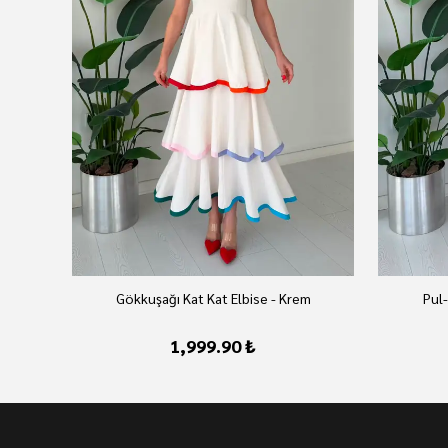
az
Gökkuşağı Kat Kat Elbise - Krem
Pul-
1,999.90 ₺