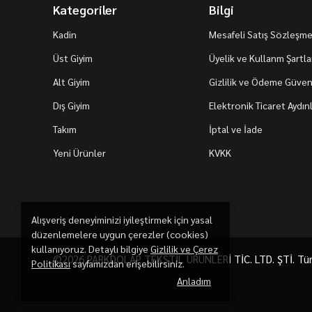
Kategoriler
Bilgi
Kadin
Mesafeli Satış Sözleşme
Üst Giyim
Üyelik ve Kullanm Şartla
Alt Giyim
Gizlilik ve Ödeme Güvenl
Dış Giyim
Elektronik Ticaret Aydı
Takım
İptal ve İade
Yeni Ürünler
KVKK
Alışveriş deneyiminizi iyileştirmek için yasal
düzenlemelere uygun çerezler (cookies)
kullanıyoruz. Detaylı bilgiye
Gizlilik ve Çerez
©2026 PARKDOLAP TEKSTİL ÜRÜNLERİ TİC. LTD. ŞTİ. Tüm h
Politikası
sayfamızdan erişebilirsiniz.
Anladım