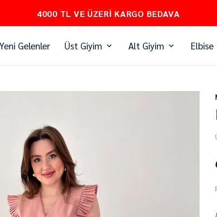
PEŞİN FİYATINA 3 TAKSİT
Yeni Gelenler
Üst Giyim
Alt Giyim
Elbise