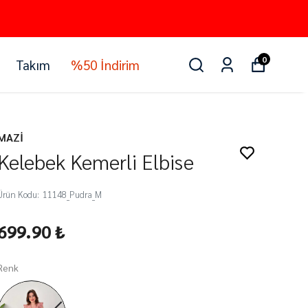
0
Takım
%50 İndirim
MAZİ
Kelebek Kemerli Elbise
Ürün Kodu
:
11148_Pudra_M
699.90 ₺
Renk