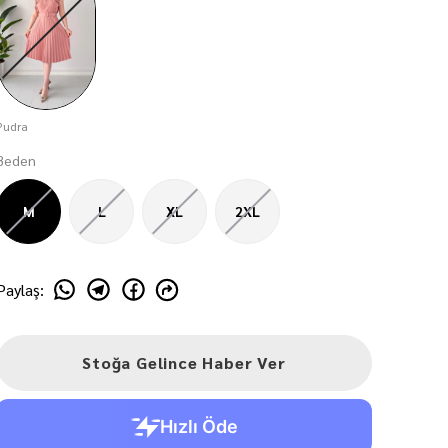
Pudra
Beden
M
L
XL
2XL
Paylaş
:
Stoğa Gelince Haber Ver