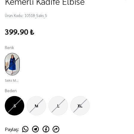
Kemerli Kadife Elbise
Ürün Kodu
:
10518_Saks_S
399.90 ₺
Renk
Saks Mavisi
Beden
S
M
L
XL
Paylaş
: