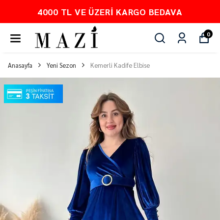
4000 TL VE ÜZERI KARGO BEDAVA
0
Anasayfa
Yeni Sezon
Kemerli Kadife Elbise