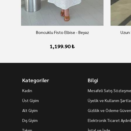
Boncuklu Fisto Elbise - Beyaz
Uzun 
1,199.90 ₺
Kategoriler
Bilgi
Kadin
Mesafeli Satış Sözleşme
Üst Giyim
Üyelik ve Kullanm Şartla
Alt Giyim
Gizlilik ve Ödeme Güvenl
Dış Giyim
Elektronik Ticaret Aydı
Takım
İptal ve İade