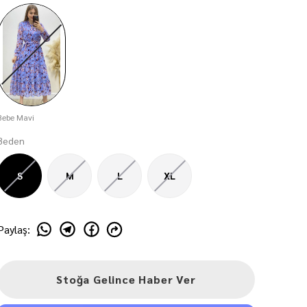
Bebe Mavi
Beden
S
M
L
XL
Paylaş
:
Stoğa Gelince Haber Ver