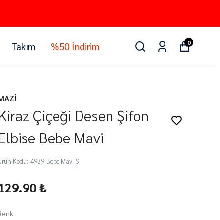
0
Takım
%50 İndirim
MAZİ
Kiraz Çiçeği Desen Şifon
Elbise Bebe Mavi
Ürün Kodu
:
4939_Bebe Mavi_S
129.90 ₺
Renk