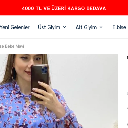
PEŞİN FİYATINA 3 TAKSİT
Yeni Gelenler
Üst Giyim
Alt Giyim
Elbise
ise Bebe Mavi