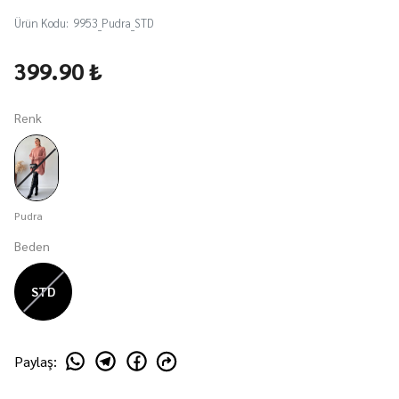
Ürün Kodu
:
9953_Pudra_STD
399.90 ₺
Renk
Pudra
Beden
STD
Paylaş
: