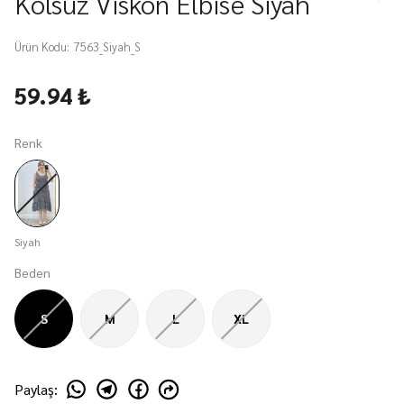
Kolsuz Viskon Elbise Siyah
Ürün Kodu
:
7563_Siyah_S
59.94 ₺
Renk
Siyah
Beden
S
M
L
XL
Paylaş
: