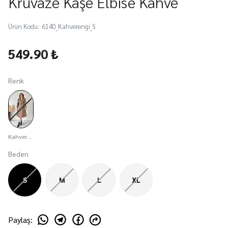
Kruvaze Kaşe Elbise Kahve
Ürün Kodu
:
6140_Kahverengi_S
549.90 ₺
Renk
Kahverengi
Beden
S
M
L
XL
Paylaş
: