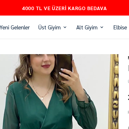
PEŞİN FİYATINA 3 TAKSİT
Yeni Gelenler
Üst Giyim
Alt Giyim
Elbise