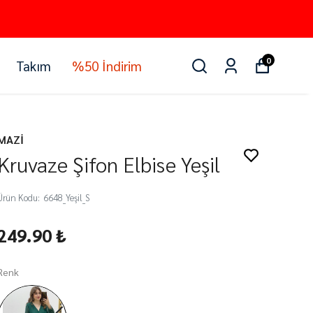
0
Takım
%50 İndirim
MAZİ
Kruvaze Şifon Elbise Yeşil
Ürün Kodu
:
6648_Yeşil_S
249.90 ₺
Renk