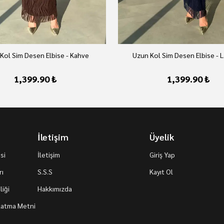
Kol Sim Desen Elbise - Kahve
Uzun Kol Sim Desen Elbise - L
1,399.90 ₺
1,399.90 ₺
İletişim
Üyelik
si
İletişim
Giriş Yap
rı
S.S.S
Kayıt Ol
iği
Hakkımızda
nlatma Metni