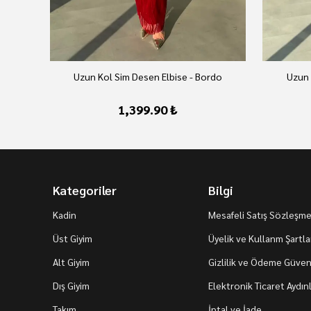
Uzun Kol Sim Desen Elbise - Bordo
Uzun 
1,399.90 ₺
Kategoriler
Bilgi
Kadin
Mesafeli Satış Sözleşme
Üst Giyim
Üyelik ve Kullanm Şartla
Alt Giyim
Gizlilik ve Ödeme Güvenl
Dış Giyim
Elektronik Ticaret Aydı
Takım
İptal ve İade