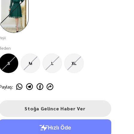
Yeşil
Beden
S
M
L
XL
Paylaş
:
Stoğa Gelince Haber Ver