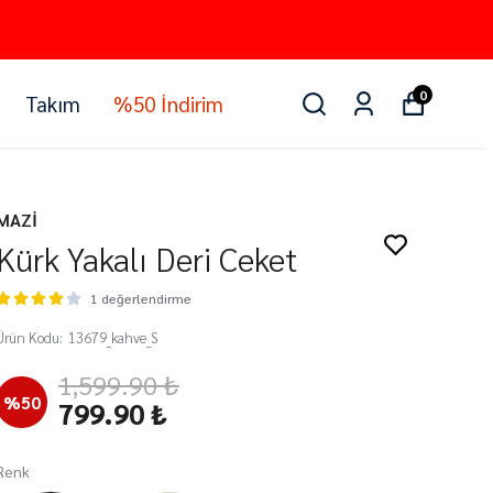
0
Takım
%50 İndirim
MAZİ
Kürk Yakalı Deri Ceket
1 değerlendirme
Ürün Kodu
:
13679_kahve_S
1,599.90 ₺
%
50
799.90 ₺
Renk