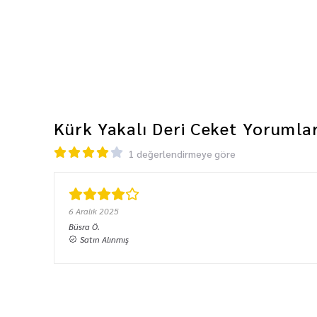
Kürk Yakalı Deri Ceket
Yorumla
1 değerlendirmeye göre
6 Aralık 2025
Büsra
Ö.
Satın Alınmış