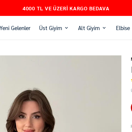
PEŞİN FİYATINA 3 TAKSİT
Yeni Gelenler
Üst Giyim
Alt Giyim
Elbise