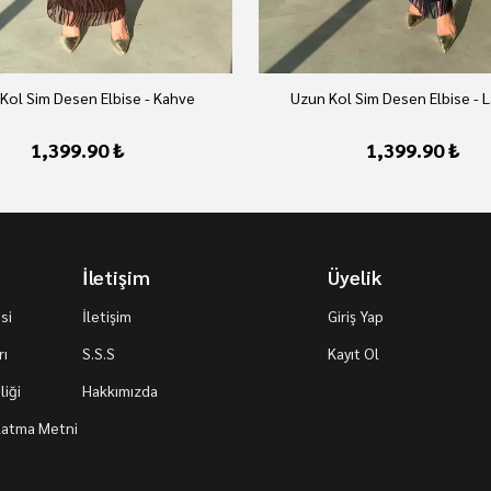
Kol Sim Desen Elbise - Kahve
Uzun Kol Sim Desen Elbise - L
1,399.90 ₺
1,399.90 ₺
İletişim
Üyelik
si
İletişim
Giriş Yap
rı
S.S.S
Kayıt Ol
iği
Hakkımızda
nlatma Metni