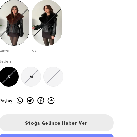
Kahve
Siyah
Beden
S
M
L
Paylaş
:
Stoğa Gelince Haber Ver