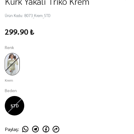
Kürk Yakalı Triko Krem
Ürün Kodu
:
8073_Krem_STD
299.90 ₺
Renk
Krem
Beden
STD
Paylaş
: