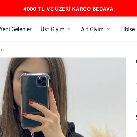
PEŞİN FİYATINA 3 TAKSİT
Yeni Gelenler
Üst Giyim
Alt Giyim
Elbise
mı