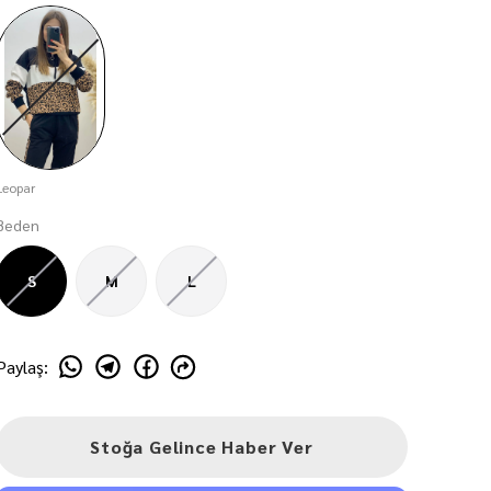
Leopar
Beden
S
M
L
Paylaş
:
Stoğa Gelince Haber Ver