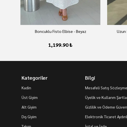
Boncuklu Fisto Elbise - Beyaz
Uzun 
1,199.90 ₺
Kategoriler
Bilgi
Kadin
Mesafeli Satış Sözleşme
Üst Giyim
Üyelik ve Kullanm Şartla
Alt Giyim
Gizlilik ve Ödeme Güvenl
Dış Giyim
Elektronik Ticaret Aydı
Takım
İptal ve İade