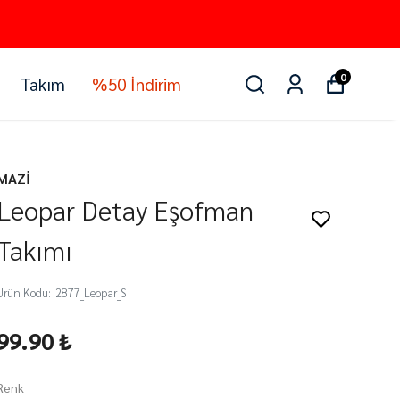
0
Takım
%50 İndirim
MAZİ
Leopar Detay Eşofman
Takımı
Ürün Kodu
:
2877_Leopar_S
99.90 ₺
Renk