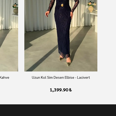
 Kahve
Uzun Kol Sim Desen Elbise - Lacivert
U
1,399.90 ₺