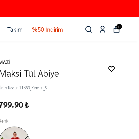
0
Takım
%50 İndirim
MAZİ
Maksi Tül Abiye
Ürün Kodu
:
11683_Kırmızı_S
799.90 ₺
Renk