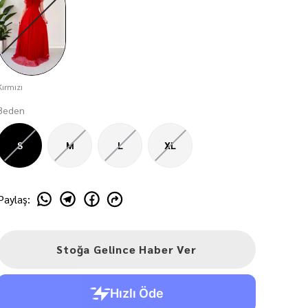
Kırmızı
Beden
S
M
L
XL
Paylaş
:
Stoğa Gelince Haber Ver