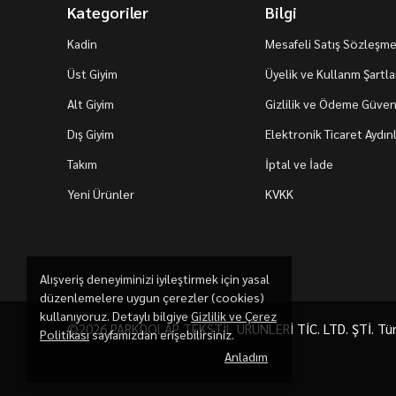
Kategoriler
Bilgi
Kadin
Mesafeli Satış Sözleşme
Üst Giyim
Üyelik ve Kullanm Şartla
Alt Giyim
Gizlilik ve Ödeme Güvenl
Dış Giyim
Elektronik Ticaret Aydı
Takım
İptal ve İade
Yeni Ürünler
KVKK
Alışveriş deneyiminizi iyileştirmek için yasal
düzenlemelere uygun çerezler (cookies)
kullanıyoruz. Detaylı bilgiye
Gizlilik ve Çerez
©2026 PARKDOLAP TEKSTİL ÜRÜNLERİ TİC. LTD. ŞTİ. Tüm h
Politikası
sayfamızdan erişebilirsiniz.
Anladım