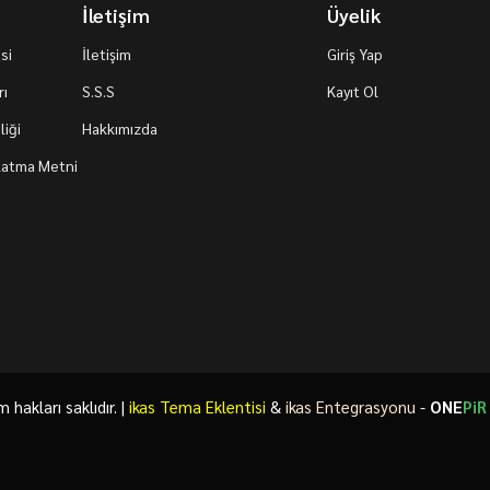
İletişim
Üyelik
si
İletişim
Giriş Yap
rı
S.S.S
Kayıt Ol
iği
Hakkımızda
nlatma Metni
akları saklıdır. |
ikas Tema Eklentisi
&
ikas Entegrasyonu
-
ONE
PiR