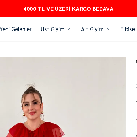
PEŞİN FİYATINA 3 TAKSİT
Yeni Gelenler
Üst Giyim
Alt Giyim
Elbise