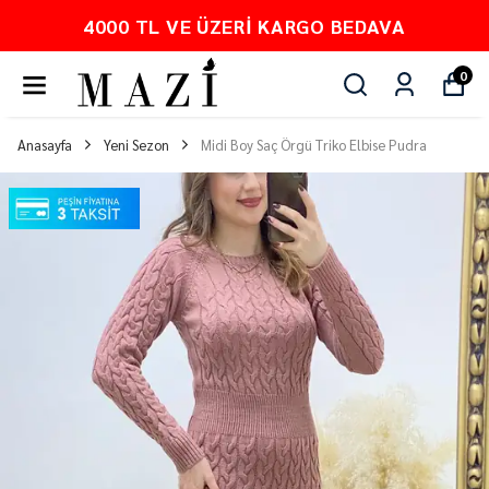
4000 TL VE ÜZERI KARGO BEDAVA
0
Anasayfa
Yeni Sezon
Midi Boy Saç Örgü Triko Elbise Pudra