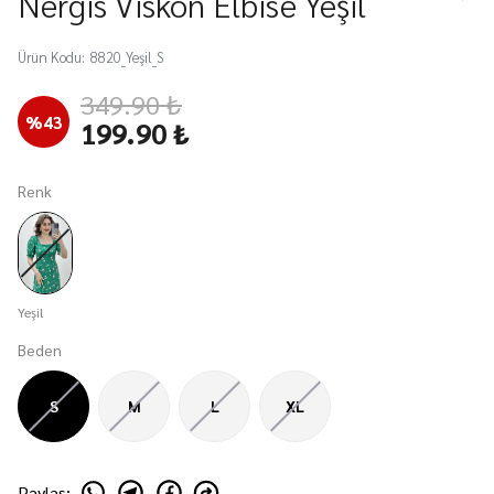
Nergis Viskon Elbise Yeşil
Ürün Kodu
:
8820_Yeşil_S
349.90 ₺
%
43
199.90 ₺
Renk
Yeşil
Beden
S
M
L
XL
Paylaş
: