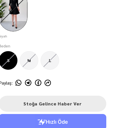
Siyah
Beden
S
M
L
Paylaş
:
Stoğa Gelince Haber Ver