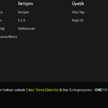
İletişim
Üyelik
si
İletişim
Giriş Yap
rı
S.S.S
Kayıt Ol
iği
Hakkımızda
nlatma Metni
akları saklıdır. |
ikas Tema Eklentisi
&
ikas Entegrasyonu
-
ONE
PiR