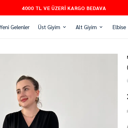
PEŞİN FİYATINA 3 TAKSİT
Yeni Gelenler
Üst Giyim
Alt Giyim
Elbise