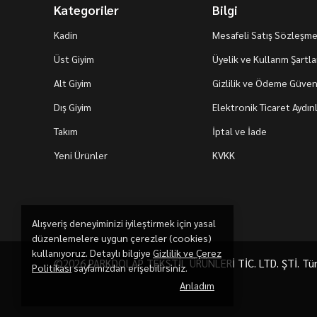
Kategoriler
Bilgi
Kadin
Mesafeli Satış Sözleşme
Üst Giyim
Üyelik ve Kullanm Şartla
Alt Giyim
Gizlilik ve Ödeme Güvenl
Dış Giyim
Elektronik Ticaret Aydı
Takım
İptal ve İade
Yeni Ürünler
KVKK
Alışveriş deneyiminizi iyileştirmek için yasal
düzenlemelere uygun çerezler (cookies)
kullanıyoruz. Detaylı bilgiye
Gizlilik ve Çerez
©2026 PARKDOLAP TEKSTİL ÜRÜNLERİ TİC. LTD. ŞTİ. Tüm h
Politikası
sayfamızdan erişebilirsiniz.
Anladım