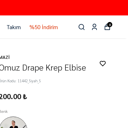
0
Takım
%50 İndirim
MAZİ
Omuz Drape Krep Elbise
Ürün Kodu
:
11442_Siyah_S
200.00 ₺
Renk