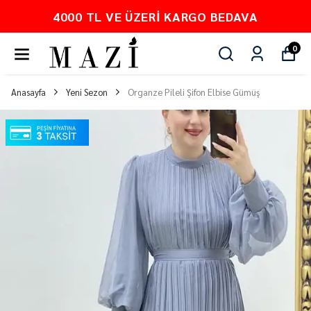
4000 TL VE ÜZERI KARGO BEDAVA
0
Anasayfa
Yeni Sezon
Organze Pileli Şifon Elbise Gümüş