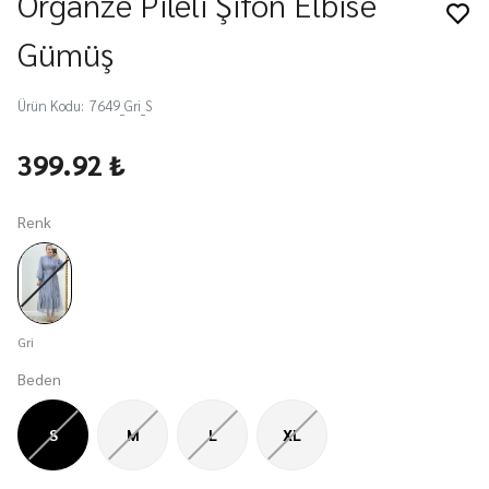
Organze Pileli Şifon Elbise
Gümüş
Ürün Kodu
:
7649_Gri_S
399.92 ₺
Renk
Gri
Beden
S
M
L
XL