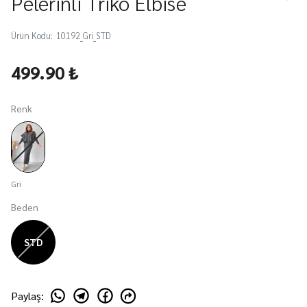
Pelerinli Triko Elbise
Ürün Kodu
:
10192_Gri_STD
499.90 ₺
Renk
Gri
Beden
STD
Paylaş
: