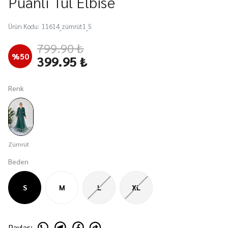
Puanlı Tül Elbise
Ürün Kodu
:
11614_zümrüt1_S
799.90 ₺
%
50
399.95 ₺
Renk
Zümrüt
Beden
S
M
L
XL
Paylaş
: