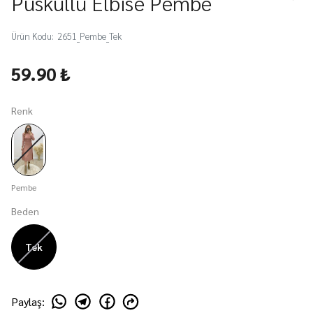
Püsküllü Elbise Pembe
Ürün Kodu
:
2651_Pembe_Tek
59.90 ₺
Renk
Pembe
Beden
Tek
Paylaş
: