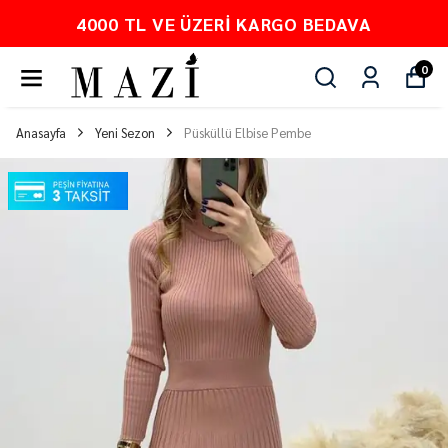
00 TL VE ÜZERI KARGO BEDAVA
0
Anasayfa
Yeni Sezon
Püsküllü Elbise Pembe