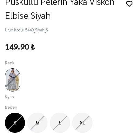
Püsküllü Pelerin Yaka Viskon
Elbise Siyah
Ürün Kodu
:
5440_Siyah_S
149.90 ₺
Renk
Siyah
Beden
S
M
L
XL